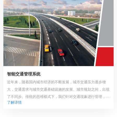
智能交通管理系统
近年来，随着国内城市经济的不断发展，城市交通压力逐步增
大，交通需求与城市交通基础设施的发展、城市规划之间，出现
了不同步。传统的思维模式下，我们针对交通现象进行管理，比
了解详情
如通过罚款、扣分惩戒交通违法、通过单方面的的限流、延长绿
灯时间来缓解局部交通拥堵等。对于中小规模城市、区域而言，